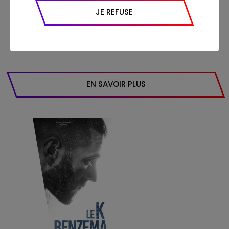
thèmes de prédilection de Black Dynamite Production
appareil et navigateur utilisé, emplacement
JE REFUSE
sont le sport ("Le K Benzema", "Tony Parker the final
géographique), l’origine du trafic et la
shot", "The Pogmentary","Le Stade" ...), la culture urbaine
navigation (pages consultées, actions
("Gims", "Nouvelle Ecole", "Omar Sy, c’e ...
réalisées).
EN SAVOIR PLUS