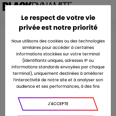
Le respect de votre vie
privée est notre priorité
BLACK
Nous utilisons des cookies ou des technologies
similaires pour accéder à certaines
DYNAMITE
informations stockées sur votre terminal
(identifiants uniques, adresses IP ou
informations standards envoyées par chaque
PRODUCTION
terminal), uniquement destinées à améliorer
l’interactivité de notre site et à analyser son
audience et ses performances, à des fins
statistiques. Nous utilisons à ce titre l’outil
Black Dynamite Production,
créée en juillet 2010
Google Analytics pour générer des rapports
par
Eric Hannezo,
aspire à accompagner des projets à
J'ACCEPTE
sur le trafic (nombre de visites, temps passé
valeurs fortes et universelles avec la volonté de faire
sur le site, nombre de pages vues en moyenne,
bouger les lignes et de bousculer les idées reçues. Les